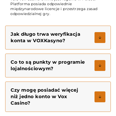
Platforma posiada odpowiednie
międzynarodowe licencje i przestrzega zasad
odpowiedzialnej gry.
Jak długo trwa weryfikacja
konta w VOXKasyno?
Co to są punkty w programie
lojalnościowym?
Czy mogę posiadać więcej
niż jedno konto w Vox
Casino?