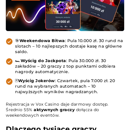
🎯
Weekendowa Bitwa
: Pula 10.000 zł. 30 rund na
slotach – 10 najlepszych dostaje kasę na główne
saldo.
🏎️
Wyścig do Jackpota
: Pula 30.000 zł. 30
zakładów – 20 graczy z top punktami odbiera
nagrody automatycznie.
🃏
Wyścig Jokerów
: Czwartek, pula 7.000 zł. 20
rund na wybranych automatach – 10
najwyższych wyników nagradzanych.
Rejestracja w Vox Casino daje darmowy dostęp.
Średnio 55%
aktywnych graczy
dołącza do
weekendowych eventów.
Dlaczego tysiące graczy