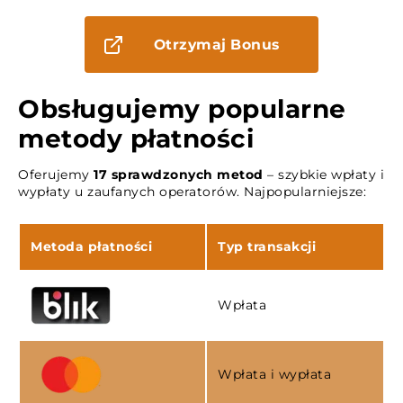
Otrzymaj Bonus
Obsługujemy popularne
metody płatności
Oferujemy
17 sprawdzonych metod
– szybkie wpłaty i
wypłaty u zaufanych operatorów. Najpopularniejsze:
Metoda płatności
Typ transakcji
Wpłata
Wpłata i wypłata