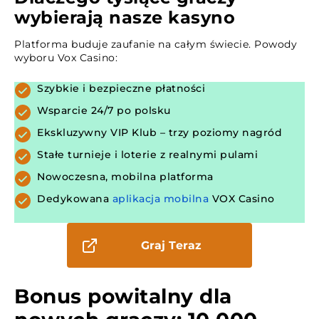
wybierają nasze kasyno
Platforma buduje zaufanie na całym świecie. Powody
wyboru Vox Casino:
Szybkie i bezpieczne płatności
Wsparcie 24/7 po polsku
Ekskluzywny VIP Klub – trzy poziomy nagród
Stałe turnieje i loterie z realnymi pulami
Nowoczesna, mobilna platforma
Dedykowana
aplikacja mobilna
VOX Casino
Graj Teraz
Bonus powitalny dla