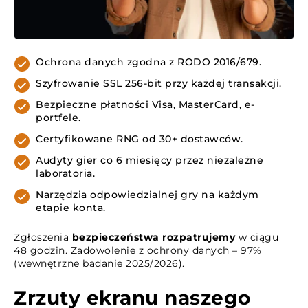
Ochrona danych zgodna z RODO 2016/679.
Szyfrowanie SSL 256-bit przy każdej transakcji.
Bezpieczne płatności Visa, MasterCard, e-
portfele.
Certyfikowane RNG od 30+ dostawców.
Audyty gier co 6 miesięcy przez niezależne
laboratoria.
Narzędzia odpowiedzialnej gry na każdym
etapie konta.
Zgłoszenia
bezpieczeństwa rozpatrujemy
w ciągu
48 godzin. Zadowolenie z ochrony danych – 97%
(wewnętrzne badanie 2025/2026).
Zrzuty ekranu naszego