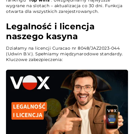
rankingu “
Top wins
“. Uwzględniamy najwyższe
wygrane na slotach – aktualizacja co 30 dni. Funkcja
otwarta dla wszystkich zarejestrowanych.
Legalność i licencja
naszego kasyna
Działamy na licencji Curacao nr 8048/JAZ2023-044
(Udwin B.V.). Spełniamy międzynarodowe standardy.
Kluczowe zabezpieczenia: