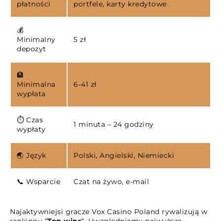
płatności
portfele, karty kredytowe
💰
Minimalny
5 zł
depozyt
🏦
Minimalna
6-41 zł
wypłata
⏱️ Czas
1 minuta – 24 godziny
wypłaty
🌏 Język
Polski, Angielski, Niemiecki
📞 Wsparcie
Czat na żywo, e-mail
Najaktywniejsi gracze Vox Casino Poland rywalizują w