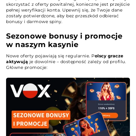
skorzystać z oferty powitalnej, konieczne jest przejście
pełnej weryfikacji konta. Upewnij się, że Twoje dane
zostały potwierdzone, aby bez przeszkód odbierać
bonusy i darmowe spiny.
Sezonowe bonusy i promocje
w naszym kasynie
Nowe oferty pojawiają się regularnie. P
olscy gracze
aktywują
je dowolnie – dostępność zależy od profilu.
Główne promocje: