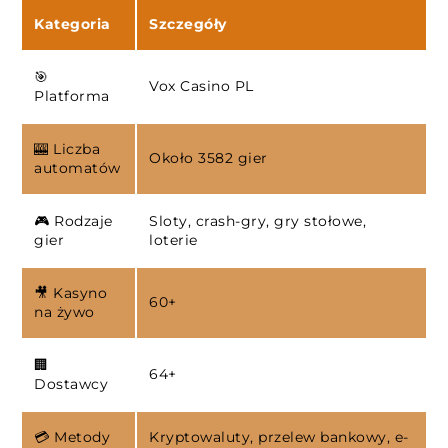
Bonus powitalny dla nowych graczy: 10 000
Kategoria
Szczegóły
PLN + 500 darmowych spinów
Obsługujemy popularne metody płatności
🎯
Vox Casino PL
Platforma
🎰 Liczba
Około 3582 gier
automatów
🎮 Rodzaje
Sloty, crash-gry, gry stołowe,
gier
loterie
🎥 Kasyno
60+
na żywo
🏢
64+
Dostawcy
💳 Metody
Kryptowaluty, przelew bankowy, e-