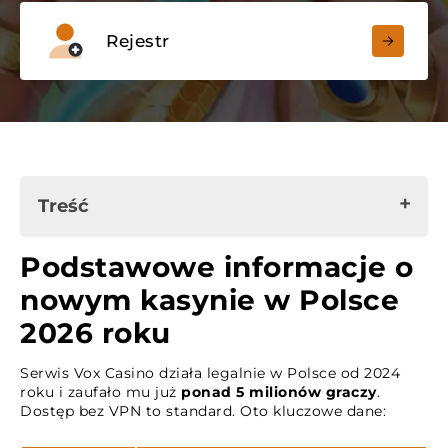
Rejestr
Treść
Podstawowe informacje o nowym kasynie w
Podstawowe informacje o
Polsce 2026 roku
nowym kasynie w Polsce
Legalność i licencja naszego kasyna
2026 roku
Zrzuty ekranu naszego VOX Casino
Ogromny wybór gier — od klasycznych slotów
Serwis Vox Casino działa legalnie w Polsce od 2024
po kasyno na żywo
roku i zaufało mu już
ponad 5 milionów graczy
.
Dostęp bez VPN to standard. Oto kluczowe dane:
Ekskluzywne turnieje — walcz o specjalne
nagrody